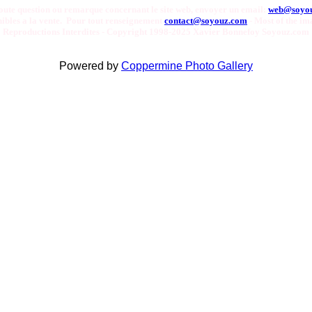
oute question ou remarque concernant le site web, envoyer un email:
web@soyo
onibles a la vente. Pour tout renseignement
contact@soyouz.com
- Most of the ima
Reproductions Interdites - Copyright 1998-2025 Xavier Bonnefoy Soyouz.com
Powered by
Coppermine Photo Gallery