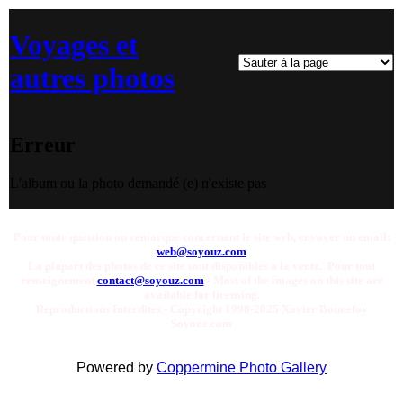
Voyages et
autres photos
Erreur
L'album ou la photo demandé (e) n'existe pas
Pour toute question ou remarque concernant le site web, envoyer un email:
web@soyouz.com
La plupart des photos de ce site sont disponibles a la vente. Pour tout
renseignement
contact@soyouz.com
- Most of the images on this site are
available for licensing.
Reproductions Interdites - Copyright 1998-2025 Xavier Bonnefoy
Soyouz.com
Powered by
Coppermine Photo Gallery