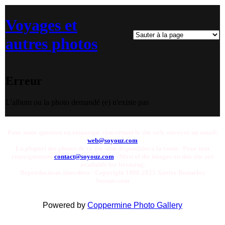
Voyages et
autres photos
Erreur
L'album ou la photo demandé (e) n'existe pas
Pour toute question ou remarque concernant le site web, envoyer un email:
web@soyouz.com
La plupart des photos de ce site sont disponibles a la vente. Pour tout
renseignement
contact@soyouz.com
- Most of the images on this site are
available for licensing.
Reproductions Interdites - Copyright 1998-2025 Xavier Bonnefoy
Soyouz.com
Powered by
Coppermine Photo Gallery