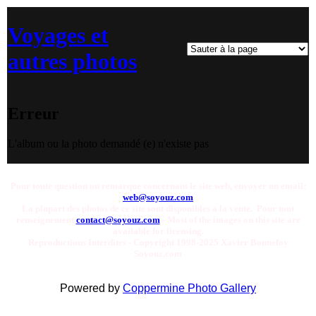
Voyages et
autres photos
Erreur
L'album ou la photo demandé (e) n'existe pas
Pour toute question ou remarque concernant le site web, envoyer un email:
web@soyouz.com
La plupart des photos de ce site sont disponibles a la vente. Pour tout
renseignement
contact@soyouz.com
- Most of the images on this site are
available for licensing.
Reproductions Interdites - Copyright 1998-2025 Xavier Bonnefoy
Soyouz.com
Powered by
Coppermine Photo Gallery