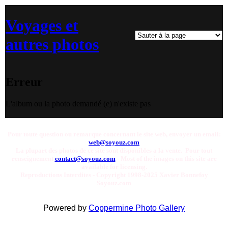
Voyages et
autres photos
Erreur
L'album ou la photo demandé (e) n'existe pas
Pour toute question ou remarque concernant le site web, envoyer un email:
web@soyouz.com
La plupart des photos de ce site sont disponibles a la vente. Pour tout
renseignement
contact@soyouz.com
- Most of the images on this site are
available for licensing.
Reproductions Interdites - Copyright 1998-2025 Xavier Bonnefoy
Soyouz.com
Powered by
Coppermine Photo Gallery