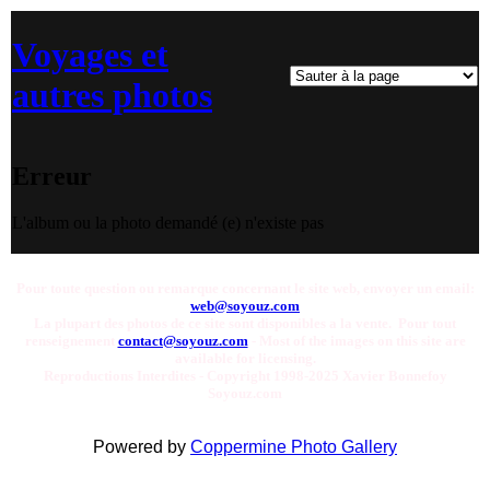
Voyages et
autres photos
Erreur
L'album ou la photo demandé (e) n'existe pas
Pour toute question ou remarque concernant le site web, envoyer un email:
web@soyouz.com
La plupart des photos de ce site sont disponibles a la vente. Pour tout
renseignement
contact@soyouz.com
- Most of the images on this site are
available for licensing.
Reproductions Interdites - Copyright 1998-2025 Xavier Bonnefoy
Soyouz.com
Powered by
Coppermine Photo Gallery