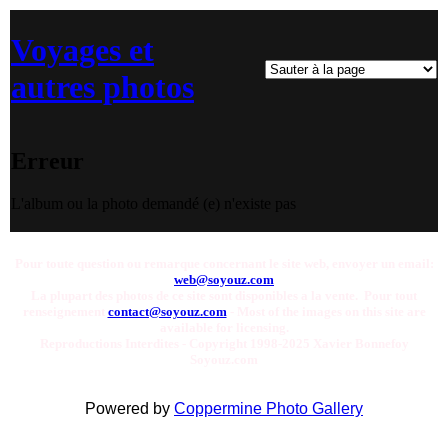
Voyages et
autres photos
Erreur
L'album ou la photo demandé (e) n'existe pas
Pour toute question ou remarque concernant le site web, envoyer un email:
web@soyouz.com
La plupart des photos de ce site sont disponibles a la vente. Pour tout
renseignement
contact@soyouz.com
- Most of the images on this site are
available for licensing.
Reproductions Interdites - Copyright 1998-2025 Xavier Bonnefoy
Soyouz.com
Powered by
Coppermine Photo Gallery