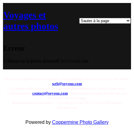
Voyages et
autres photos
Erreur
L'album ou la photo demandé (e) n'existe pas
Pour toute question ou remarque concernant le site web, envoyer un email:
web@soyouz.com
La plupart des photos de ce site sont disponibles a la vente. Pour tout
renseignement
contact@soyouz.com
- Most of the images on this site are
available for licensing.
Reproductions Interdites - Copyright 1998-2025 Xavier Bonnefoy
Soyouz.com
Powered by
Coppermine Photo Gallery