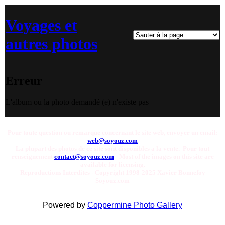
Voyages et
autres photos
Erreur
L'album ou la photo demandé (e) n'existe pas
Pour toute question ou remarque concernant le site web, envoyer un email:
web@soyouz.com
La plupart des photos de ce site sont disponibles a la vente. Pour tout
renseignement
contact@soyouz.com
- Most of the images on this site are
available for licensing.
Reproductions Interdites - Copyright 1998-2025 Xavier Bonnefoy
Soyouz.com
Powered by
Coppermine Photo Gallery