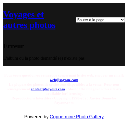
Voyages et
autres photos
Erreur
L'album ou la photo demandé (e) n'existe pas
Pour toute question ou remarque concernant le site web, envoyer un email:
web@soyouz.com
La plupart des photos de ce site sont disponibles a la vente. Pour tout
renseignement
contact@soyouz.com
- Most of the images on this site are
available for licensing.
Reproductions Interdites - Copyright 1998-2025 Xavier Bonnefoy
Soyouz.com
Powered by
Coppermine Photo Gallery