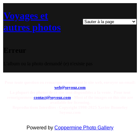
Voyages et
autres photos
Erreur
L'album ou la photo demandé (e) n'existe pas
Pour toute question ou remarque concernant le site web, envoyer un email:
web@soyouz.com
La plupart des photos de ce site sont disponibles a la vente. Pour tout
renseignement
contact@soyouz.com
- Most of the images on this site are
available for licensing.
Reproductions Interdites - Copyright 1998-2025 Xavier Bonnefoy
Soyouz.com
Powered by
Coppermine Photo Gallery