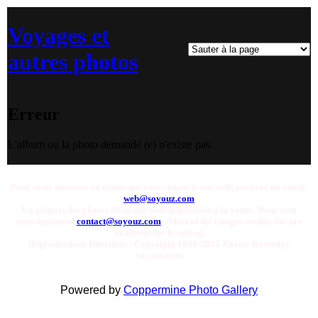
Voyages et
autres photos
Erreur
L'album ou la photo demandé (e) n'existe pas
Pour toute question ou remarque concernant le site web, envoyer un email:
web@soyouz.com
La plupart des photos de ce site sont disponibles a la vente. Pour tout
renseignement
contact@soyouz.com
- Most of the images on this site are
available for licensing.
Reproductions Interdites - Copyright 1998-2025 Xavier Bonnefoy
Soyouz.com
Powered by
Coppermine Photo Gallery