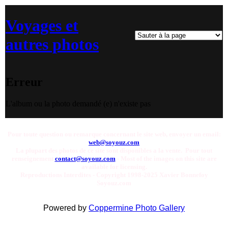
Voyages et
autres photos
Erreur
L'album ou la photo demandé (e) n'existe pas
Pour toute question ou remarque concernant le site web, envoyer un email:
web@soyouz.com
La plupart des photos de ce site sont disponibles a la vente. Pour tout
renseignement
contact@soyouz.com
- Most of the images on this site are
available for licensing.
Reproductions Interdites - Copyright 1998-2025 Xavier Bonnefoy
Soyouz.com
Powered by
Coppermine Photo Gallery