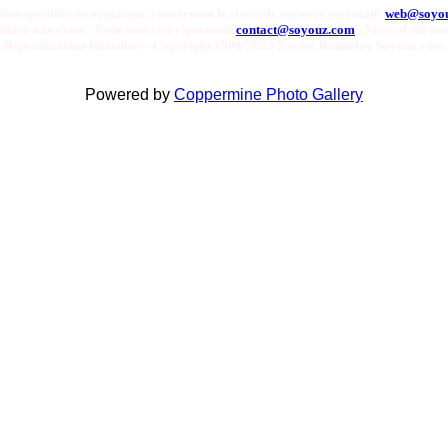
oute question ou remarque concernant le site web, envoyer un email:
web@soyo
onibles a la vente. Pour tout renseignement
contact@soyouz.com
- Most of the ima
Reproductions Interdites - Copyright 1998-2025 Xavier Bonnefoy Soyouz.com
Powered by
Coppermine Photo Gallery