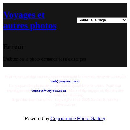
Voyages et
autres photos
Erreur
L'album ou la photo demandé (e) n'existe pas
Pour toute question ou remarque concernant le site web, envoyer un email:
web@soyouz.com
La plupart des photos de ce site sont disponibles a la vente. Pour tout
renseignement
contact@soyouz.com
- Most of the images on this site are
available for licensing.
Reproductions Interdites - Copyright 1998-2025 Xavier Bonnefoy
Soyouz.com
Powered by
Coppermine Photo Gallery