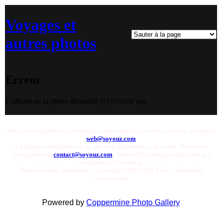
Voyages et
autres photos
Erreur
L'album ou la photo demandé (e) n'existe pas
Pour toute question ou remarque concernant le site web, envoyer un email:
web@soyouz.com
La plupart des photos de ce site sont disponibles a la vente. Pour tout
renseignement
contact@soyouz.com
- Most of the images on this site are
available for licensing.
Reproductions Interdites - Copyright 1998-2025 Xavier Bonnefoy
Soyouz.com
Powered by
Coppermine Photo Gallery