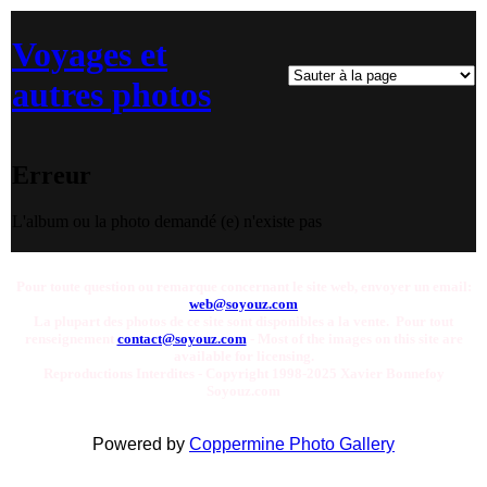
Voyages et
autres photos
Erreur
L'album ou la photo demandé (e) n'existe pas
Pour toute question ou remarque concernant le site web, envoyer un email:
web@soyouz.com
La plupart des photos de ce site sont disponibles a la vente. Pour tout
renseignement
contact@soyouz.com
- Most of the images on this site are
available for licensing.
Reproductions Interdites - Copyright 1998-2025 Xavier Bonnefoy
Soyouz.com
Powered by
Coppermine Photo Gallery