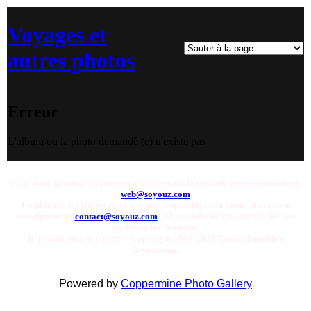
Voyages et
autres photos
Erreur
L'album ou la photo demandé (e) n'existe pas
Pour toute question ou remarque concernant le site web, envoyer un email:
web@soyouz.com
La plupart des photos de ce site sont disponibles a la vente. Pour tout
renseignement
contact@soyouz.com
- Most of the images on this site are
available for licensing.
Reproductions Interdites - Copyright 1998-2025 Xavier Bonnefoy
Soyouz.com
Powered by
Coppermine Photo Gallery