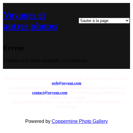
Voyages et
autres photos
Erreur
L'album ou la photo demandé (e) n'existe pas
Pour toute question ou remarque concernant le site web, envoyer un email:
web@soyouz.com
La plupart des photos de ce site sont disponibles a la vente. Pour tout
renseignement
contact@soyouz.com
- Most of the images on this site are
available for licensing.
Reproductions Interdites - Copyright 1998-2025 Xavier Bonnefoy
Soyouz.com
Powered by
Coppermine Photo Gallery