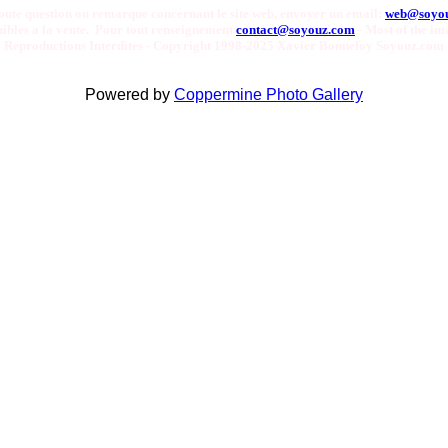
oute question ou remarque concernant le site web, envoyer un email:
web@soyo
onibles a la vente. Pour tout renseignement
contact@soyouz.com
- Most of the ima
Reproductions Interdites - Copyright 1998-2025 Xavier Bonnefoy Soyouz.com
Powered by
Coppermine Photo Gallery