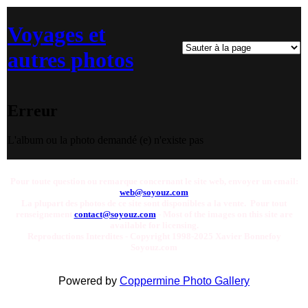
Voyages et
autres photos
Erreur
L'album ou la photo demandé (e) n'existe pas
Pour toute question ou remarque concernant le site web, envoyer un email:
web@soyouz.com
La plupart des photos de ce site sont disponibles a la vente. Pour tout
renseignement
contact@soyouz.com
- Most of the images on this site are
available for licensing.
Reproductions Interdites - Copyright 1998-2025 Xavier Bonnefoy
Soyouz.com
Powered by
Coppermine Photo Gallery