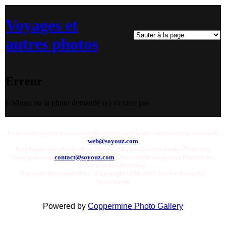
Voyages et
autres photos
Erreur
L'album ou la photo demandé (e) n'existe pas
Pour toute question ou remarque concernant le site web, envoyer un email:
web@soyouz.com
La plupart des photos de ce site sont disponibles a la vente. Pour tout
renseignement
contact@soyouz.com
- Most of the images on this site are
available for licensing.
Reproductions Interdites - Copyright 1998-2025 Xavier Bonnefoy
Soyouz.com
Powered by
Coppermine Photo Gallery