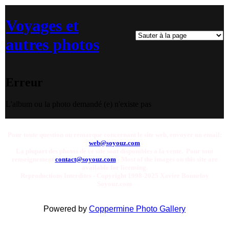
Voyages et
autres photos
Erreur
L'album ou la photo demandé (e) n'existe pas
Pour toute question ou remarque concernant le site web, envoyer un email:
web@soyouz.com
La plupart des photos de ce site sont disponibles a la vente. Pour tout
renseignement
contact@soyouz.com
- Most of the images on this site are
available for licensing.
Reproductions Interdites - Copyright 1998-2025 Xavier Bonnefoy
Soyouz.com
Powered by
Coppermine Photo Gallery