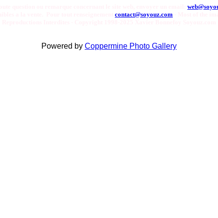
oute question ou remarque concernant le site web, envoyer un email:
web@soyo
onibles a la vente. Pour tout renseignement
contact@soyouz.com
- Most of the ima
Reproductions Interdites - Copyright 1998-2025 Xavier Bonnefoy Soyouz.com
Powered by
Coppermine Photo Gallery