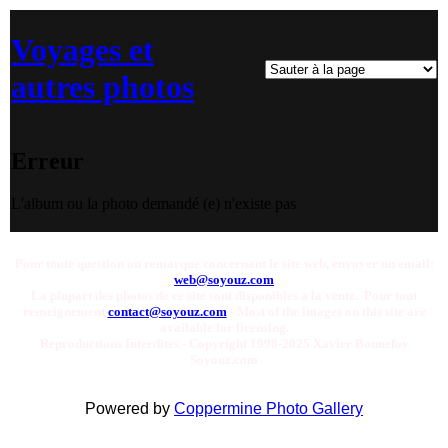
Voyages et
autres photos
Erreur
L'album ou la photo demandé (e) n'existe pas
Pour toute question ou remarque concernant le site web, envoyer un email:
web@soyouz.com
La plupart des photos de ce site sont disponibles a la vente. Pour tout
renseignement
contact@soyouz.com
- Most of the images on this site are
available for licensing.
Reproductions Interdites - Copyright 1998-2025 Xavier Bonnefoy
Soyouz.com
Powered by
Coppermine Photo Gallery