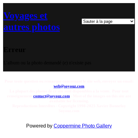
Voyages et
autres photos
Erreur
L'album ou la photo demandé (e) n'existe pas
Pour toute question ou remarque concernant le site web, envoyer un email:
web@soyouz.com
La plupart des photos de ce site sont disponibles a la vente. Pour tout
renseignement
contact@soyouz.com
- Most of the images on this site are
available for licensing.
Reproductions Interdites - Copyright 1998-2025 Xavier Bonnefoy
Soyouz.com
Powered by
Coppermine Photo Gallery