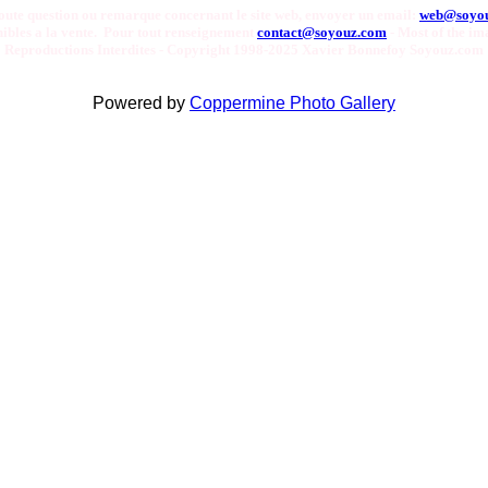
oute question ou remarque concernant le site web, envoyer un email:
web@soyo
onibles a la vente. Pour tout renseignement
contact@soyouz.com
- Most of the ima
Reproductions Interdites - Copyright 1998-2025 Xavier Bonnefoy Soyouz.com
Powered by
Coppermine Photo Gallery