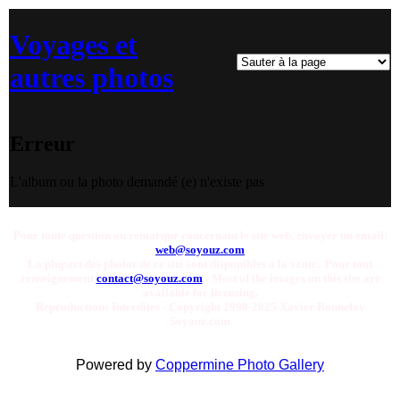
Voyages et
autres photos
Erreur
L'album ou la photo demandé (e) n'existe pas
Pour toute question ou remarque concernant le site web, envoyer un email:
web@soyouz.com
La plupart des photos de ce site sont disponibles a la vente. Pour tout
renseignement
contact@soyouz.com
- Most of the images on this site are
available for licensing.
Reproductions Interdites - Copyright 1998-2025 Xavier Bonnefoy
Soyouz.com
Powered by
Coppermine Photo Gallery