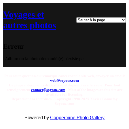
Voyages et
autres photos
Erreur
L'album ou la photo demandé (e) n'existe pas
Pour toute question ou remarque concernant le site web, envoyer un email:
web@soyouz.com
La plupart des photos de ce site sont disponibles a la vente. Pour tout
renseignement
contact@soyouz.com
- Most of the images on this site are
available for licensing.
Reproductions Interdites - Copyright 1998-2025 Xavier Bonnefoy
Soyouz.com
Powered by
Coppermine Photo Gallery