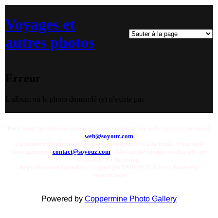
Voyages et
autres photos
Erreur
L'album ou la photo demandé (e) n'existe pas
Pour toute question ou remarque concernant le site web, envoyer un email:
web@soyouz.com
La plupart des photos de ce site sont disponibles a la vente. Pour tout
renseignement
contact@soyouz.com
- Most of the images on this site are
available for licensing.
Reproductions Interdites - Copyright 1998-2025 Xavier Bonnefoy
Soyouz.com
Powered by
Coppermine Photo Gallery