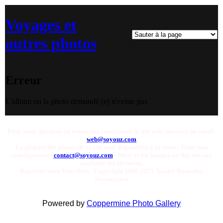
Voyages et
autres photos
Erreur
L'album ou la photo demandé (e) n'existe pas
Pour toute question ou remarque concernant le site web, envoyer un email:
web@soyouz.com
La plupart des photos de ce site sont disponibles a la vente. Pour tout
renseignement
contact@soyouz.com
- Most of the images on this site are
available for licensing.
Reproductions Interdites - Copyright 1998-2025 Xavier Bonnefoy
Soyouz.com
Powered by
Coppermine Photo Gallery