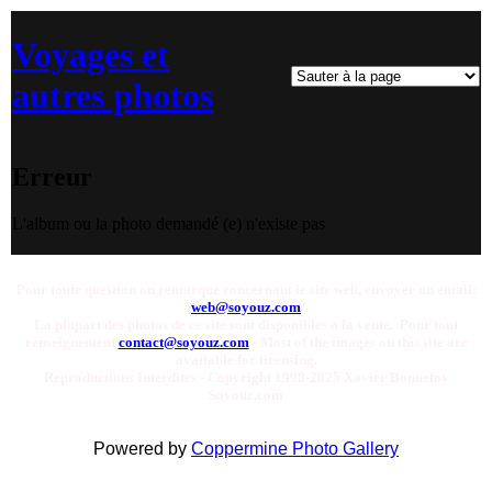
Voyages et
autres photos
Erreur
L'album ou la photo demandé (e) n'existe pas
Pour toute question ou remarque concernant le site web, envoyer un email:
web@soyouz.com
La plupart des photos de ce site sont disponibles a la vente. Pour tout
renseignement
contact@soyouz.com
- Most of the images on this site are
available for licensing.
Reproductions Interdites - Copyright 1998-2025 Xavier Bonnefoy
Soyouz.com
Powered by
Coppermine Photo Gallery