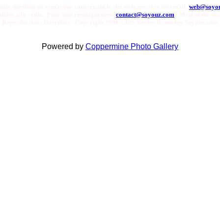
oute question ou remarque concernant le site web, envoyer un email:
web@soyo
onibles a la vente. Pour tout renseignement
contact@soyouz.com
- Most of the ima
Reproductions Interdites - Copyright 1998-2025 Xavier Bonnefoy Soyouz.com
Powered by
Coppermine Photo Gallery