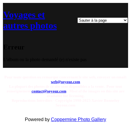
Voyages et
autres photos
Erreur
L'album ou la photo demandé (e) n'existe pas
Pour toute question ou remarque concernant le site web, envoyer un email:
web@soyouz.com
La plupart des photos de ce site sont disponibles a la vente. Pour tout
renseignement
contact@soyouz.com
- Most of the images on this site are
available for licensing.
Reproductions Interdites - Copyright 1998-2025 Xavier Bonnefoy
Soyouz.com
Powered by
Coppermine Photo Gallery