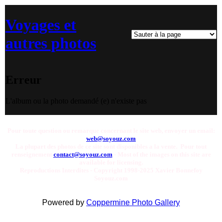
Voyages et
autres photos
Erreur
L'album ou la photo demandé (e) n'existe pas
Pour toute question ou remarque concernant le site web, envoyer un email:
web@soyouz.com
La plupart des photos de ce site sont disponibles a la vente. Pour tout
renseignement
contact@soyouz.com
- Most of the images on this site are
available for licensing.
Reproductions Interdites - Copyright 1998-2025 Xavier Bonnefoy
Soyouz.com
Powered by
Coppermine Photo Gallery