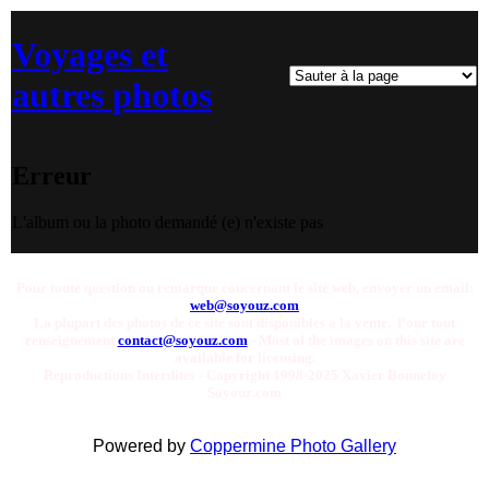
Voyages et
autres photos
Erreur
L'album ou la photo demandé (e) n'existe pas
Pour toute question ou remarque concernant le site web, envoyer un email:
web@soyouz.com
La plupart des photos de ce site sont disponibles a la vente. Pour tout
renseignement
contact@soyouz.com
- Most of the images on this site are
available for licensing.
Reproductions Interdites - Copyright 1998-2025 Xavier Bonnefoy
Soyouz.com
Powered by
Coppermine Photo Gallery