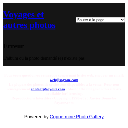
Voyages et
autres photos
Erreur
L'album ou la photo demandé (e) n'existe pas
Pour toute question ou remarque concernant le site web, envoyer un email:
web@soyouz.com
La plupart des photos de ce site sont disponibles a la vente. Pour tout
renseignement
contact@soyouz.com
- Most of the images on this site are
available for licensing.
Reproductions Interdites - Copyright 1998-2025 Xavier Bonnefoy
Soyouz.com
Powered by
Coppermine Photo Gallery