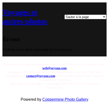
Voyages et
autres photos
Erreur
L'album ou la photo demandé (e) n'existe pas
Pour toute question ou remarque concernant le site web, envoyer un email:
web@soyouz.com
La plupart des photos de ce site sont disponibles a la vente. Pour tout
renseignement
contact@soyouz.com
- Most of the images on this site are
available for licensing.
Reproductions Interdites - Copyright 1998-2025 Xavier Bonnefoy
Soyouz.com
Powered by
Coppermine Photo Gallery