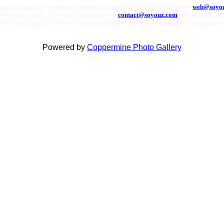
oute question ou remarque concernant le site web, envoyer un email:
web@soyo
onibles a la vente. Pour tout renseignement
contact@soyouz.com
- Most of the ima
Reproductions Interdites - Copyright 1998-2025 Xavier Bonnefoy Soyouz.com
Powered by
Coppermine Photo Gallery