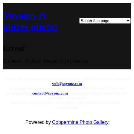
Voyages et
autres photos
Erreur
L'album ou la photo demandé (e) n'existe pas
Pour toute question ou remarque concernant le site web, envoyer un email:
web@soyouz.com
La plupart des photos de ce site sont disponibles a la vente. Pour tout
renseignement
contact@soyouz.com
- Most of the images on this site are
available for licensing.
Reproductions Interdites - Copyright 1998-2025 Xavier Bonnefoy
Soyouz.com
Powered by
Coppermine Photo Gallery