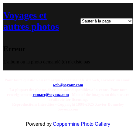
Voyages et
autres photos
Erreur
L'album ou la photo demandé (e) n'existe pas
Pour toute question ou remarque concernant le site web, envoyer un email:
web@soyouz.com
La plupart des photos de ce site sont disponibles a la vente. Pour tout
renseignement
contact@soyouz.com
- Most of the images on this site are
available for licensing.
Reproductions Interdites - Copyright 1998-2025 Xavier Bonnefoy
Soyouz.com
Powered by
Coppermine Photo Gallery