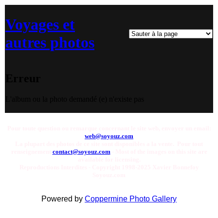
Voyages et
autres photos
Erreur
L'album ou la photo demandé (e) n'existe pas
Pour toute question ou remarque concernant le site web, envoyer un email:
web@soyouz.com
La plupart des photos de ce site sont disponibles a la vente. Pour tout
renseignement
contact@soyouz.com
- Most of the images on this site are
available for licensing.
Reproductions Interdites - Copyright 1998-2025 Xavier Bonnefoy
Soyouz.com
Powered by
Coppermine Photo Gallery