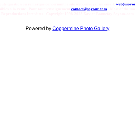
oute question ou remarque concernant le site web, envoyer un email:
web@soyo
onibles a la vente. Pour tout renseignement
contact@soyouz.com
- Most of the ima
Reproductions Interdites - Copyright 1998-2025 Xavier Bonnefoy Soyouz.com
Powered by
Coppermine Photo Gallery