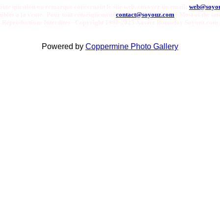
oute question ou remarque concernant le site web, envoyer un email:
web@soyo
onibles a la vente. Pour tout renseignement
contact@soyouz.com
- Most of the ima
Reproductions Interdites - Copyright 1998-2025 Xavier Bonnefoy Soyouz.com
Powered by
Coppermine Photo Gallery