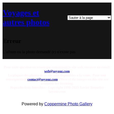
Voyages et
autres photos
Erreur
L'album ou la photo demandé (e) n'existe pas
Pour toute question ou remarque concernant le site web, envoyer un email:
web@soyouz.com
La plupart des photos de ce site sont disponibles a la vente. Pour tout
renseignement
contact@soyouz.com
- Most of the images on this site are
available for licensing.
Reproductions Interdites - Copyright 1998-2025 Xavier Bonnefoy
Soyouz.com
Powered by
Coppermine Photo Gallery