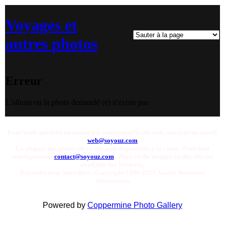
Voyages et
autres photos
Erreur
L'album ou la photo demandé (e) n'existe pas
Pour toute question ou remarque concernant le site web, envoyer un email:
web@soyouz.com
La plupart des photos de ce site sont disponibles a la vente. Pour tout
renseignement
contact@soyouz.com
- Most of the images on this site are
available for licensing.
Reproductions Interdites - Copyright 1998-2025 Xavier Bonnefoy
Soyouz.com
Powered by
Coppermine Photo Gallery