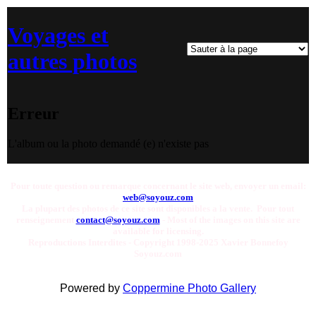
Voyages et
autres photos
Erreur
L'album ou la photo demandé (e) n'existe pas
Pour toute question ou remarque concernant le site web, envoyer un email:
web@soyouz.com
La plupart des photos de ce site sont disponibles a la vente. Pour tout
renseignement
contact@soyouz.com
- Most of the images on this site are
available for licensing.
Reproductions Interdites - Copyright 1998-2025 Xavier Bonnefoy
Soyouz.com
Powered by
Coppermine Photo Gallery