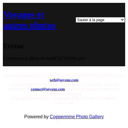
Voyages et
autres photos
Erreur
L'album ou la photo demandé (e) n'existe pas
Pour toute question ou remarque concernant le site web, envoyer un email:
web@soyouz.com
La plupart des photos de ce site sont disponibles a la vente. Pour tout
renseignement
contact@soyouz.com
- Most of the images on this site are
available for licensing.
Reproductions Interdites - Copyright 1998-2025 Xavier Bonnefoy
Soyouz.com
Powered by
Coppermine Photo Gallery