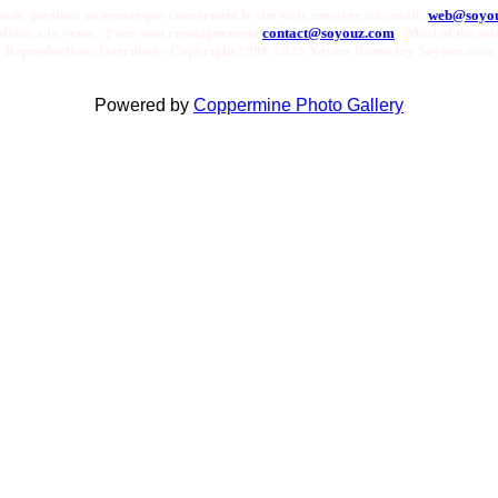
oute question ou remarque concernant le site web, envoyer un email:
web@soyo
onibles a la vente. Pour tout renseignement
contact@soyouz.com
- Most of the ima
Reproductions Interdites - Copyright 1998-2025 Xavier Bonnefoy Soyouz.com
Powered by
Coppermine Photo Gallery