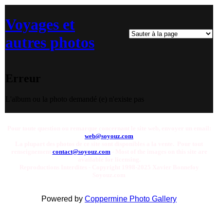
Voyages et
autres photos
Erreur
L'album ou la photo demandé (e) n'existe pas
Pour toute question ou remarque concernant le site web, envoyer un email:
web@soyouz.com
La plupart des photos de ce site sont disponibles a la vente. Pour tout
renseignement
contact@soyouz.com
- Most of the images on this site are
available for licensing.
Reproductions Interdites - Copyright 1998-2025 Xavier Bonnefoy
Soyouz.com
Powered by
Coppermine Photo Gallery